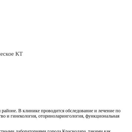
еское КТ
 районе. В клинике проводится обследование и лечение по
ство и гинекология, оториноларингология, функциональная
стными лабораториями города Краснодара, такими как