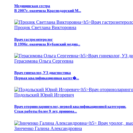
Медицинская сестра
В 2007г. окончила Краснодарский М...
Процик Светлана Викторовна
Врач гастроэнтеролог
В 1996г. окончила Кубанский медиц...
Герасимова Ольга Сергеевна
Врач гинеколог, УЗ диагностика
Первая квалификационная катег�...
Подольский Юрий Игоревич
Врач оториноларинголог, первой квалификационной категории.
Стаж работы более 9 лет, принима...
Зинченко Галина Александровна